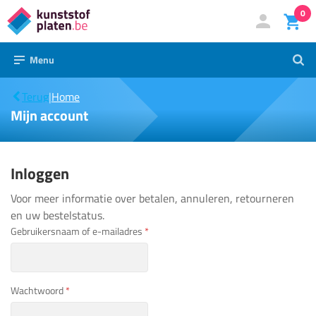
0
Direct
Mijn account
Inloggen
naar
Menu
Zoek
de
Mijn
|
Terug
inhoud
|
Home
account
Mijn account
Inloggen
Voor meer informatie over betalen, annuleren, retourneren
en uw bestelstatus.
Gebruikersnaam of e-mailadres
*
Wachtwoord
*